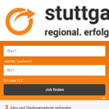
Jobs und Stellenangebote in
Stuttgart
Jobtitel, Suchwort
Ort oder PLZ
3
Jobs und Stellenangebote gefunden