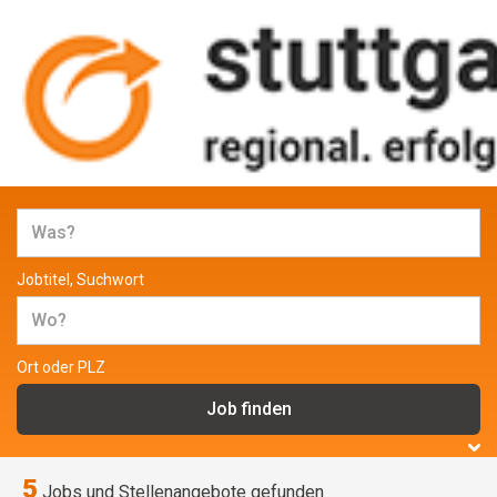
Jobs und Stellenangebote in
Stuttgart
Jobtitel, Suchwort
Ort oder PLZ
5
Jobs und Stellenangebote gefunden