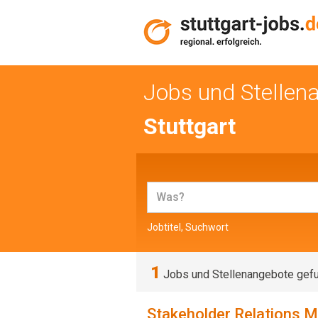
Jobs und Stellen
Stuttgart
Jobtitel, Suchwort
1
Jobs und Stellenangebote gef
Stakeholder Relations M