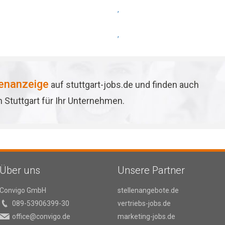
,
,
lenanzeige
auf stuttgart-jobs.de und finden auch
in Stuttgart für Ihr Unternehmen.
Über uns
Unsere Partner
Convigo GmbH
stellenangebote.de
089-53906399-30
vertriebs-jobs.de
office@convigo.de
marketing-jobs.de