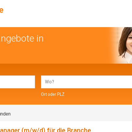
angebote in
Ort oder PLZ
unden
anager (m/w/d) für die Branche