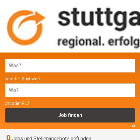
Jobs und Stellenangebote in
Stuttgart
Jobtitel, Suchwort
Ort oder PLZ
0
Jobs und Stellenangebote gefunden