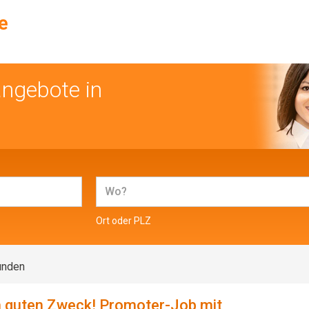
angebote in
Ort oder PLZ
unden
n guten Zweck! Promoter-Job mit