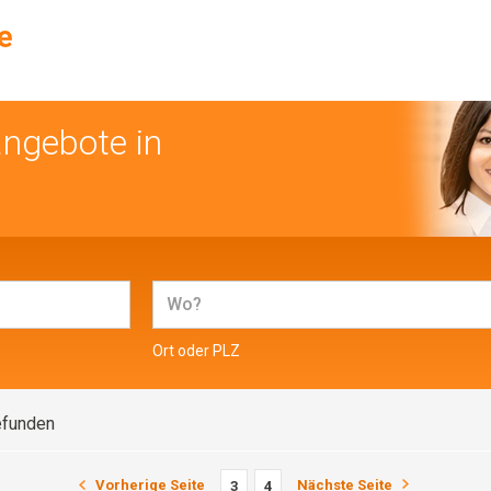
angebote in
Ort oder PLZ
efunden
Vorherige Seite
Nächste Seite
3
4