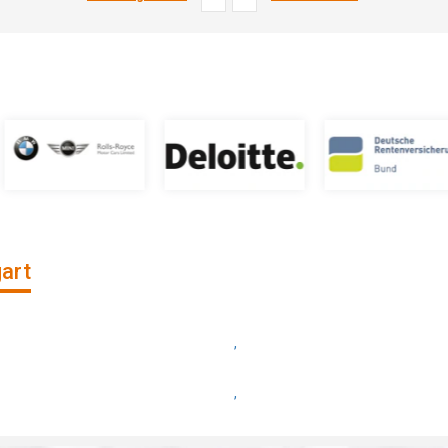
gart
,
,