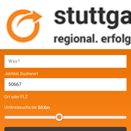
Jobs und Stellenangebote in
Stuttgart
Jobtitel, Suchwort
Ort oder PLZ
Umkreissuche bis
50 Km