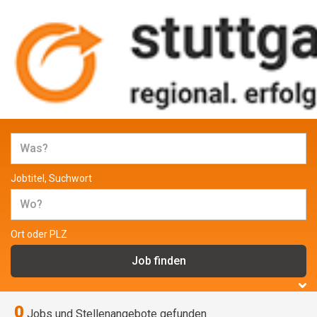
Jobs und Stellenangebote in
Stuttgart
Jobtitel, Suchwort
Ort oder PLZ
0
Jobs und Stellenangebote gefunden