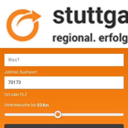
Jobs und Stellenangebote in
Stuttgart
Jobtitel, Suchwort
Ort oder PLZ
Umkreissuche bis
50 Km